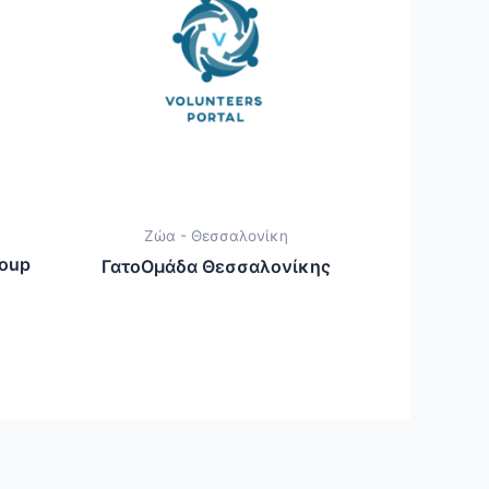
Ζώα - Θεσσαλονίκη
roup
ΓατοΟμάδα Θεσσαλονίκης