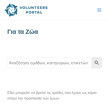
Skip
Main
to
Men
content
Για τα Ζώα
Εδώ μπορείτε να βρείτε τις ομάδες που έχουν ως κύριο
στόχο την προστασία των ζώων.