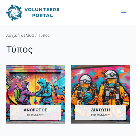
Skip
Main
to
Men
content
Αρχική σελίδα
/ Τύπος
Τύπος
ΆΝΘΡΩΠΟΣ
ΔΙΆΣΩΣΗ
18 ΟΜΆΔΕΣ
120 ΟΜΆΔΕΣ