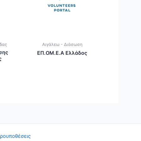
δας
Αιγάλεω - Διάσωση
σης
ΕΠ.ΟΜ.Ε.Α Ελλάδος
ς
Προυποθέσεις