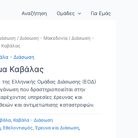
Αναζήτηση
Ομάδες
Για Εμάς
ιάσωση
/
Διάσωση - Μακεδονία
/
Διάσωση -
 Καβάλας
άλα - Διάσωση
μα Καβάλας
 της Ελληνικής Ομάδας Διάσωσης (ΕΟΔ)
ργάνωση που δραστηριοποιείται στην
παρέχοντας υπηρεσίες έρευνας και
θειών και αντιμετώπισης καταστροφών.
αβάλα
,
Καβάλα - Διάσωση
η
,
Εθελοντισμός
,
Έρευνα και Διάσωση
,