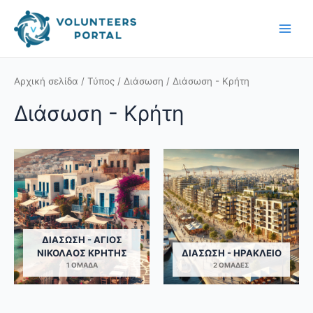
Skip
Main
to
Men
content
Αρχική σελίδα
/
Τύπος
/
Διάσωση
/ Διάσωση - Κρήτη
Διάσωση - Κρήτη
ΔΙΆΣΩΣΗ - ΆΓΙΟΣ
ΝΙΚΌΛΑΟΣ ΚΡΉΤΗΣ
ΔΙΆΣΩΣΗ - ΗΡΆΚΛΕΙΟ
1 ΟΜΆΔΑ
2 ΟΜΆΔΕΣ