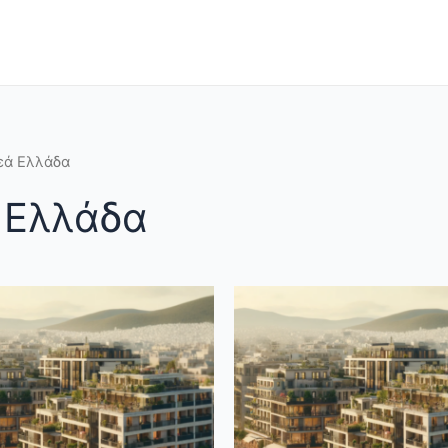
εά Ελλάδα
 Ελλάδα