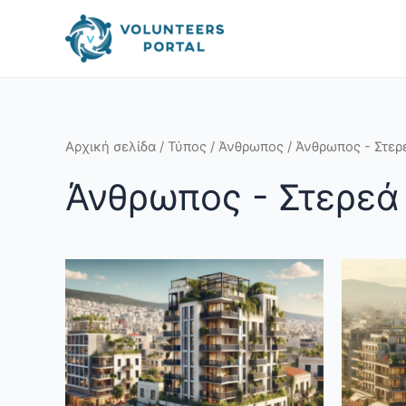
Skip
to
content
Αρχική σελίδα
/
Τύπος
/
Άνθρωπος
/ Άνθρωπος - Στερ
Άνθρωπος - Στερεά