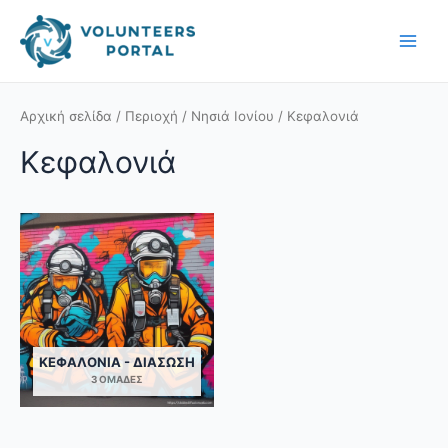
Skip
Main
to
Men
content
Αρχική σελίδα
/
Περιοχή
/
Νησιά Ιονίου
/ Κεφαλονιά
Κεφαλονιά
ΚΕΦΑΛΟΝΙΆ - ΔΙΆΣΩΣΗ
3 ΟΜΆΔΕΣ