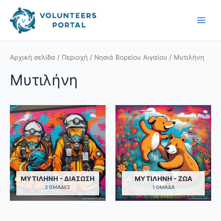
Skip
Main
to
Men
content
Αρχική σελίδα
/
Περιοχή
/
Νησιά Βορείου Αιγαίου
/ Μυτιλήνη
Μυτιλήνη
ΜΥΤΙΛΉΝΗ - ΔΙΆΣΩΣΗ
ΜΥΤΙΛΉΝΗ - ΖΏΑ
2 ΟΜΆΔΕΣ
1 ΟΜΆΔΑ