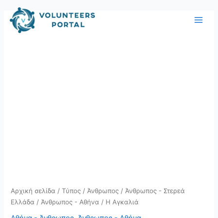
Skip
Main
to
Men
content
Αρχική σελίδα
/
Τύπος
/
Άνθρωπος
/
Άνθρωπος - Στερεά
Ελλάδα
/
Άνθρωπος - Αθήνα
/ Η Αγκαλιά
Αθήνα - Άνθρωπος
,
Άνθρωπος - Αθήνα