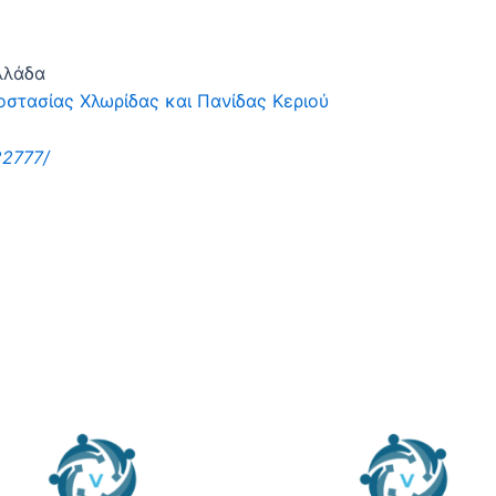
λλάδα
στασίας Χλωρίδας και Πανίδας Κεριού
2777/